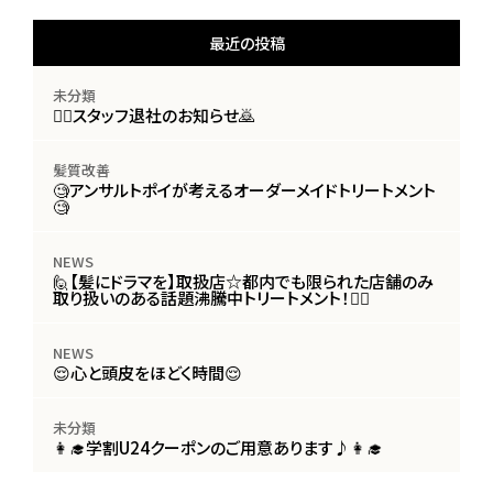
最近の投稿
未分類
🙇‍♀️スタッフ退社のお知らせ🙇
髪質改善
🧐アンサルトポイが考えるオーダーメイドトリートメント
🧐
NEWS
🙋【髪にドラマを】取扱店☆都内でも限られた店舗のみ
取り扱いのある話題沸騰中トリートメント！🙋‍♀️
NEWS
😌心と頭皮をほどく時間😌
未分類
👩‍🎓学割U24クーポンのご用意あります♪👩‍🎓