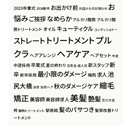
お
お出かけ前
2023卒業式
2024新卒
お店からのお知らせ
悩み
なめらか
ご挨拶
アルカリ酸熱
アルカリ酸
キューティクル
オイル
熱トリートメント
コンディショナー
プル
トリートメント
ストレート
クラ
ヘアケア
ヘアアレンジ
ヘアセット
中途
新
卒業式
新スタッフ
中途採用
夏の終わり
忘年会
成人式
最小限のダメージ
池
卒
求人
新卒採用
梅雨
縮毛
尻大橋
秋のダメージケア
浴衣
浴衣ヘア
美髪
矯正
艶髪
美容師
美容師求人
花火大会
髪のパサつき
袴
駅直結
髪質改善トリ
酸熱トリートメント
ートメント