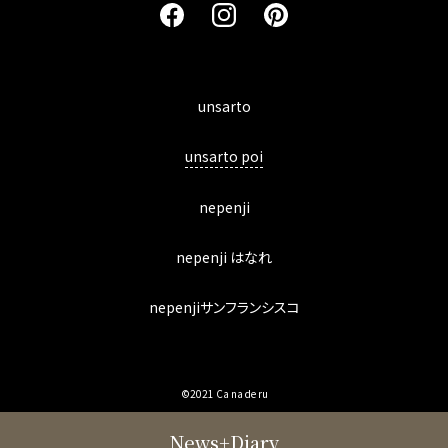
unsarto
unsarto poi
nepenji
nepenji はなれ
nepenjiサンフランシスコ
©2021 Ca na de ru
News+Diary