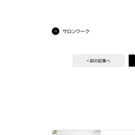
サロンワーク
< 前
の記事
へ