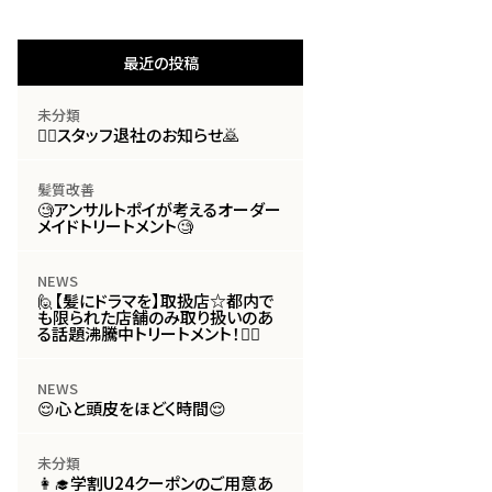
最近の投稿
未分類
🙇‍♀️スタッフ退社のお知らせ🙇
髪質改善
🧐アンサルトポイが考えるオーダー
メイドトリートメント🧐
NEWS
🙋【髪にドラマを】取扱店☆都内で
も限られた店舗のみ取り扱いのあ
る話題沸騰中トリートメント！🙋‍♀️
NEWS
😌心と頭皮をほどく時間😌
未分類
👩‍🎓学割U24クーポンのご用意あ