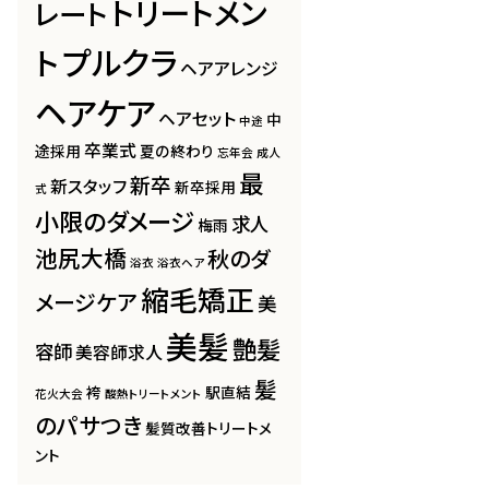
トリートメン
レート
プルクラ
ト
ヘアアレンジ
ヘアケア
ヘアセット
中
中途
卒業式
途採用
夏の終わり
忘年会
成人
最
新卒
新スタッフ
新卒採用
式
小限のダメージ
求人
梅雨
池尻大橋
秋のダ
浴衣
浴衣ヘア
縮毛矯正
メージケア
美
美髪
艶髪
容師
美容師求人
髪
袴
駅直結
花火大会
酸熱トリートメント
のパサつき
髪質改善トリートメ
ント