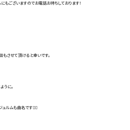
るにもございますのでお電話お待ちしております！
談もさせて頂けると幸いです。
ように。
ュルムも曲名です🙆‍♀️