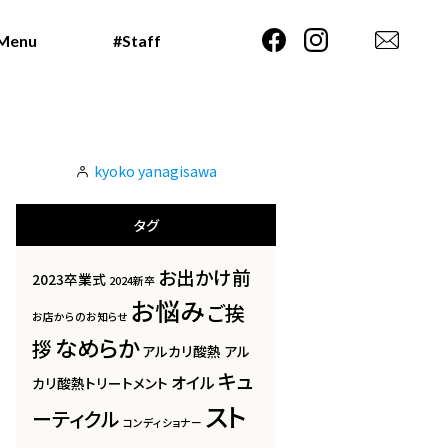
Menu
Menu
#Staff
#Staff
kyoko yanagisawa
タグ
お出かけ前
2023卒業式
2024新卒
お悩み
ご挨
お店からのお知らせ
なめらか
拶
アルカリ酸熱
アル
キュ
オイル
カリ酸熱トリートメント
スト
ーティクル
コンディショナー