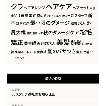
クラ
ヘアケア
ヘアアレンジ
ヘアセット
中途
新
卒業式
新スタッフ
中途採用
夏の終わり
忘年会
成人式
最小限のダメージ
池
卒
求人
新卒採用
梅雨
縮毛
尻大橋
秋のダメージケア
浴衣
浴衣ヘア
美髪
矯正
艶髪
美容師
美容師求人
花火大会
髪のパサつき
袴
駅直結
髪質改善トリ
酸熱トリートメント
ートメント
最近の投稿
未分類
🙇‍♀️スタッフ退社のお知らせ🙇
髪質改善