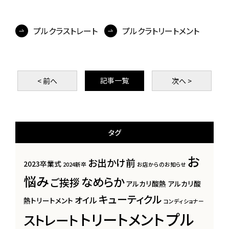
プルクラストレート
プルクラトリートメント
記事一覧
< 前
へ
次
へ >
タグ
お
お出かけ前
2023卒業式
2024新卒
お店からのお知らせ
悩み
なめらか
ご挨拶
アルカリ酸熱
アルカリ酸
キューティクル
オイル
熱トリートメント
コンディショナー
プル
トリートメント
ストレート