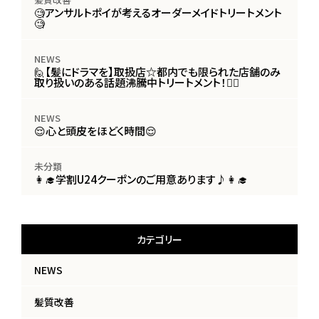
🧐アンサルトポイが考えるオーダーメイドトリートメント
🧐
NEWS
🙋【髪にドラマを】取扱店☆都内でも限られた店舗のみ
取り扱いのある話題沸騰中トリートメント！🙋‍♀️
NEWS
😌心と頭皮をほどく時間😌
未分類
👩‍🎓学割U24クーポンのご用意あります♪👩‍🎓
カテゴリー
NEWS
髪質改善