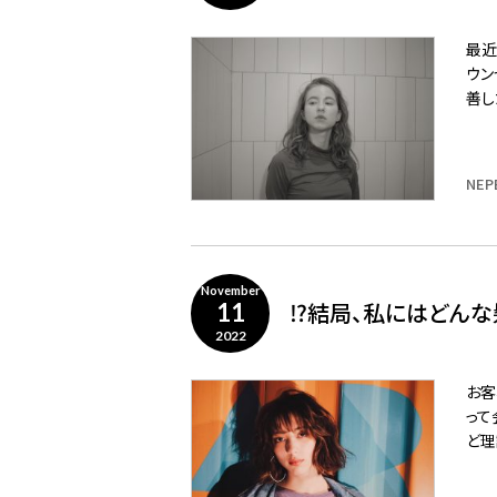
最近
ウン
善し
NEP
November
⁉️結局、私にはどんな
11
2022
お客
って
ど理