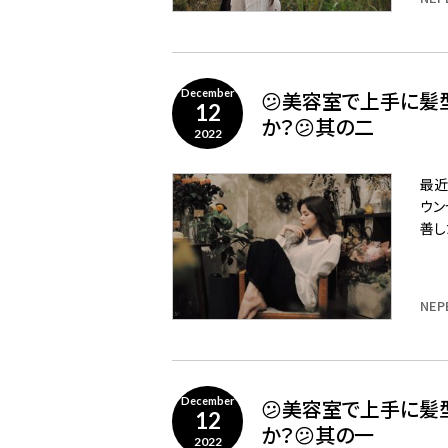
😕美容室で上手に髪
December
12
か？😕其の二
2022
最近
ウン
善し
NEP
😕美容室で上手に髪
December
12
か？😕其の一
2022