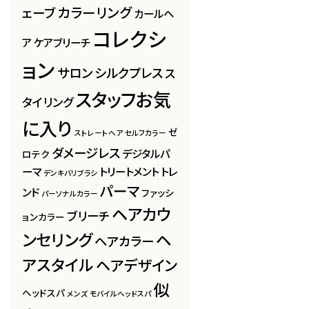
カラーリング
ェーブ
カールヘ
コレクシ
ア
ケアブリーチ
ョン
サロン
シルクプレス
ス
スタッフお気
タイリング
に入り
ゼ
ストレートヘア
セルフカラー
ダメージレス
デジタルパ
ロテク
ーマ
トリートメント
トレ
デンキバリブラシ
パーマ
ンド
ファッシ
パーソナルカラー
ヘアカウ
ブリーチ
ョンカラー
ンセリング
ヘ
ヘアカラー
アスタイル
ヘアデザイン
似
ヘッドスパ
メンズ
モバイルヘッドスパ