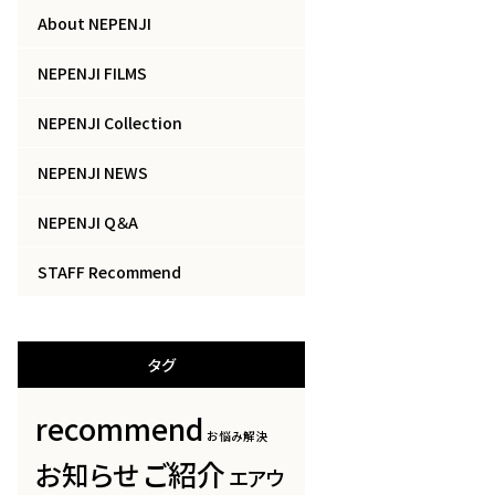
About NEPENJI
NEPENJI FILMS
NEPENJI Collection
NEPENJI NEWS
NEPENJI Q＆A
STAFF Recommend
タグ
recommend
お悩み解決
ご紹介
お知らせ
エアウ