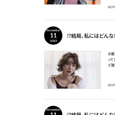
NEP
November
⁉️結局、私にはどんな
11
2022
お客
って
ど理
NEP
November
⁉️結局、私にはどんな
11