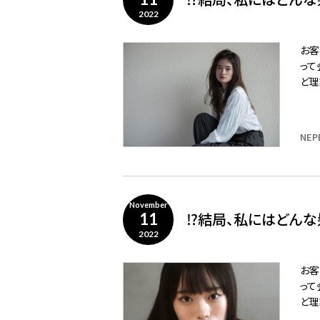
2022
お客
って
ど理
NEP
November
⁉️結局、私にはどんな
11
2022
お客
って
ど理