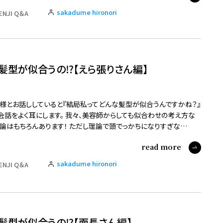
sakadume hironori
ENJI Q＆A
髪型が似合うの⁉️【えら張りさん編】
様とお話ししていると『結局私ってどんな髪型が似合うんですかね？』
会話をよく耳にします。 我々、美容師からしても似合わせの考え方な
論はもちろんあります！ ただし理論で頭でっかちになりすぎな…
read more
sakadume hironori
ENJI Q＆A
髪型が似合うの⁉️【面長さん編】