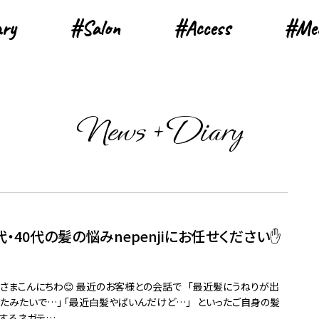
ary
ary
#Salon
#Salon
#Access
#Access
#Me
#Me
News + Diary
代・40代の髪の悩みnepenjiにお任せください✋
さまこんにちわ😊 最近のお客様との会話で 「最近髪にうねりが出
たみたいで…」 「最近白髪やばいんだけど…」 といったご自身の髪
するネガテ…