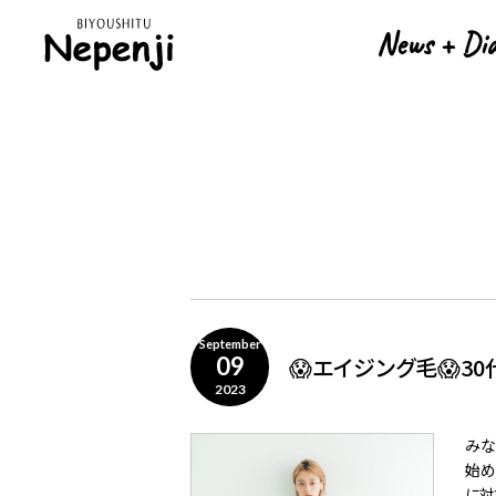
News + Di
News + Di
September
😱エイジング毛😱30
09
2023
みな
始め
に対