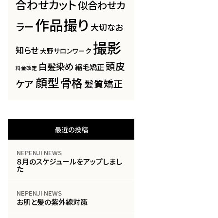
合わせカット
似合わせカ
作品撮り
ラー
大切なお
撮影
知らせ
大野サロンワーク
頭皮
白髪染め
縮毛矯正
料金改定
顔型
骨格
ケア
髪質矯正
最近の投稿
NEPENJI NEWS
８月のスケジュールをアップしまし
た
NEPENJI NEWS
お肌と髪の紫外線対策