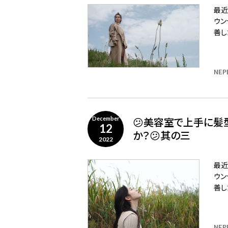
最近
ウン
善し
NEP
😕美容室で上手に髪
December
12
か？😕其の三
2022
最近
ウン
善し
NEP