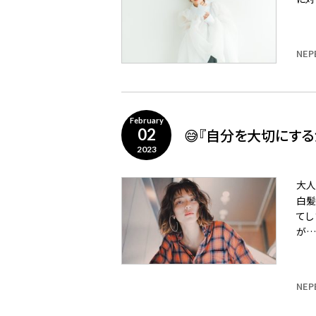
NEP
February
😅『自分を大切にす
02
2023
大人
白髪
てし
が…
NEP