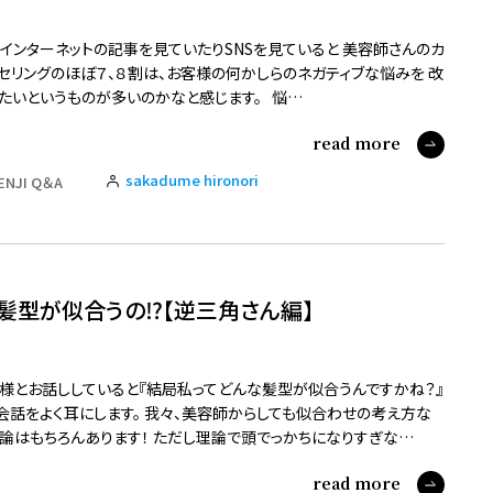
インターネットの記事を見ていたりSNSを見ていると 美容師さんのカ
セリングのほぼ７、８割は、お客様の何かしらのネガティブな悩みを 改
たいというものが多いのかなと感じます。 悩…
read more
sakadume hironori
ENJI Q＆A
髪型が似合うの⁉️【逆三角さん編】
様とお話ししていると『結局私ってどんな髪型が似合うんですかね？』
会話をよく耳にします。 我々、美容師からしても似合わせの考え方な
論はもちろんあります！ ただし理論で頭でっかちになりすぎな…
read more