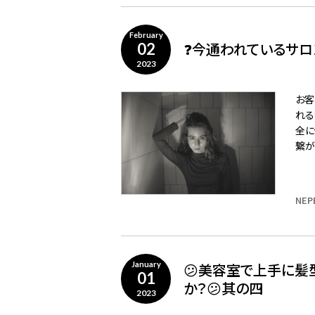
February
❓今通われているサロ
02
2023
お客
れる
全に
繋が
NEP
😕美容室で上手に髪
January
01
か？😕其の四
2023