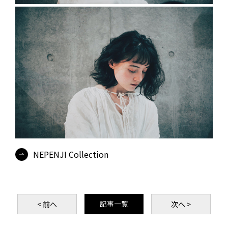
NEPENJI Collection
記事一覧
< 前
へ
次
へ >