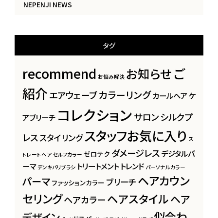
NEPENJI NEWS
タグ
recommend
ご
お知らせ
お悩み解決
紹介
カラーリング
エアウェーブ
カールヘア
ケ
コレクション
サロン
シルクプ
アブリーチ
スタッフお気に入り
レス
スタイリング
ス
ダメージレス
デジタルパ
ゼロテク
トレートヘア
セルフカラー
ーマ
トリートメント
トレンド
デンキバリブラシ
パーソナルカラー
ヘアカウン
パーマ
ブリーチ
ファッションカラー
セリング
ヘアスタイル
ヘア
ヘアカラー
似合わ
デザイン