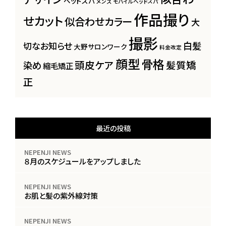
ヘッドスパ
メンズ
モバイルヘッドスパ
作品撮り
せカット
似合わせカラー
大
撮影
白髪
切なお知らせ
大野サロンワーク
料金改定
顔型
骨格
頭皮ケア
髪質矯
染め
縮毛矯正
正
最近の投稿
NEPENJI NEWS
８月のスケジュールをアップしました
NEPENJI NEWS
お肌と髪の紫外線対策
NEPENJI NEWS