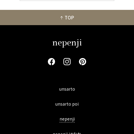
TOP
nepenji
unsarto
unsarto poi
nepenji
nepenji はなれ