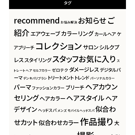
タグ
recommend
ご
お知らせ
お悩み解決
紹介
カラーリング
エアウェーブ
カールヘア
ケ
コレクション
サロン
シルクプ
アブリーチ
スタッフお気に入り
レス
スタイリング
ス
ダメージレス
デジタルパ
ゼロテク
トレートヘア
セルフカラー
ーマ
トリートメント
トレンド
デンキバリブラシ
パーソナルカラー
ヘアカウン
パーマ
ブリーチ
ファッションカラー
セリング
ヘアスタイル
ヘア
ヘアカラー
似合わ
デザイン
ヘッドスパ
メンズ
モバイルヘッドスパ
作品撮り
せカット
似合わせカラー
大