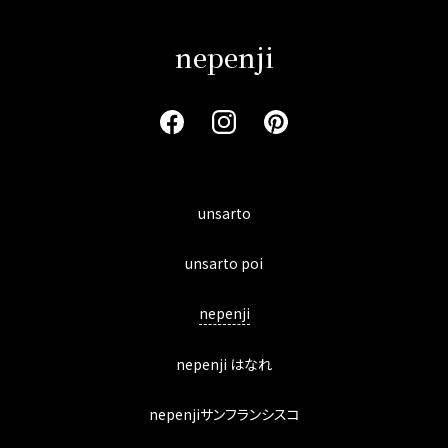
nepenji
unsarto
unsarto poi
nepenji
nepenji はなれ
nepenjiサンフランシスコ