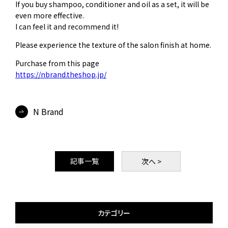
If you buy shampoo, conditioner and oil as a set, it will be
even more effective.
I can feel it and recommend it!
Please experience the texture of the salon finish at home.
Purchase from this page
https://nbrand.theshop.jp/
N Brand
記事一覧
次
へ >
カテゴリー