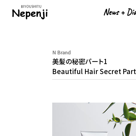
News + Di
News + Di
N Brand
美髪の秘密パート1
Beautiful Hair Secret Part