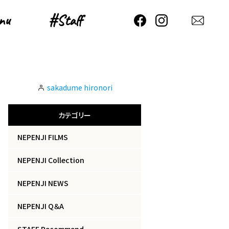
nu
nu
#Staff
#Staff
sakadume hironori
カテゴリー
NEPENJI FILMS
NEPENJI Collection
NEPENJI NEWS
NEPENJI Q＆A
STAFF Recommend