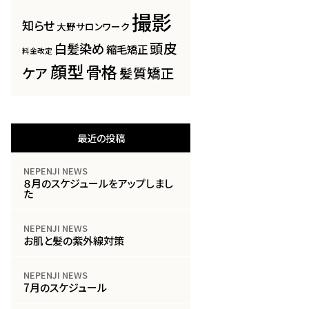
撮影
知らせ
大野サロンワーク
頭皮
白髪染め
縮毛矯正
料金改定
顔型
骨格
ケア
髪質矯正
最近の投稿
NEPENJI NEWS
８月のスケジュールをアップしまし
た
NEPENJI NEWS
お肌と髪の紫外線対策
NEPENJI NEWS
7月のスケジュール