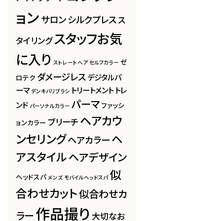
ョン
サロン
シルクプレス
ス
スタッフお気
タイリング
に入り
ゼ
ストレートヘア
セルフカラー
ダメージレス
デジタルパ
ロテク
ーマ
トリートメント
トレ
デンキバリブラシ
パーマ
ンド
ファッシ
パーソナルカラー
ヘアカウ
ブリーチ
ョンカラー
ンセリング
ヘ
ヘアカラー
アスタイル
ヘアデザイン
似
ヘッドスパ
メンズ
モバイルヘッドスパ
合わせカット
似合わせカ
作品撮り
ラー
大切なお