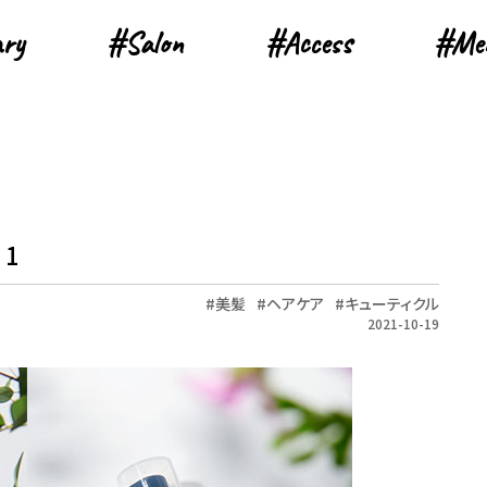
ary
ary
#Salon
#Salon
#Access
#Access
#Me
#Me
 1
美髪
ヘアケア
キューティクル
2021-10-19