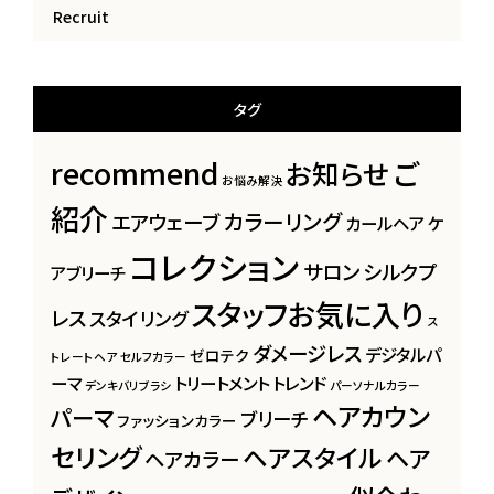
Recruit
タグ
recommend
ご
お知らせ
お悩み解決
紹介
カラーリング
エアウェーブ
カールヘア
ケ
コレクション
サロン
シルクプ
アブリーチ
スタッフお気に入り
レス
スタイリング
ス
ダメージレス
デジタルパ
ゼロテク
トレートヘア
セルフカラー
ーマ
トリートメント
トレンド
デンキバリブラシ
パーソナルカラー
ヘアカウン
パーマ
ブリーチ
ファッションカラー
セリング
ヘアスタイル
ヘア
ヘアカラー