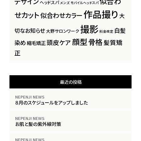
似合わ
デザイン
ヘッドスパ
メンズ
モバイルヘッドスパ
作品撮り
せカット
似合わせカラー
大
撮影
白髪
切なお知らせ
大野サロンワーク
料金改定
顔型
骨格
頭皮ケア
髪質矯
染め
縮毛矯正
正
最近の投稿
NEPENJI NEWS
８月のスケジュールをアップしました
NEPENJI NEWS
お肌と髪の紫外線対策
NEPENJI NEWS