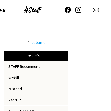
nu
nu
#Staff
#Staff
cobame
カテゴリー
STAFF Recommend
未分類
N Brand
Recruit
About NEPENJI