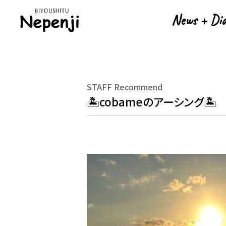
News + Di
News + Di
STAFF Recommend
🏝️cobameのアーシング🏝️