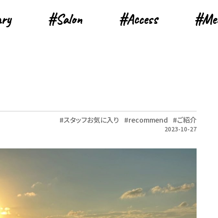
ary
ary
#Salon
#Salon
#Access
#Access
#Me
#Me
スタッフお気に入り
recommend
ご紹介
2023-10-27