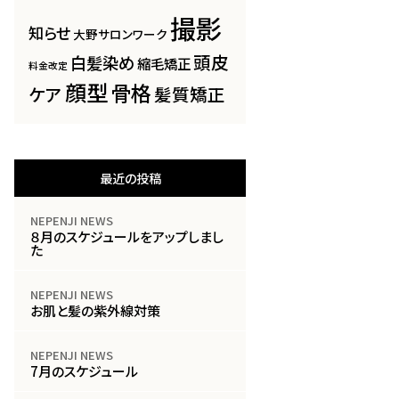
撮影
知らせ
大野サロンワーク
頭皮
白髪染め
縮毛矯正
料金改定
顔型
骨格
ケア
髪質矯正
最近の投稿
NEPENJI NEWS
８月のスケジュールをアップしまし
た
NEPENJI NEWS
お肌と髪の紫外線対策
NEPENJI NEWS
7月のスケジュール