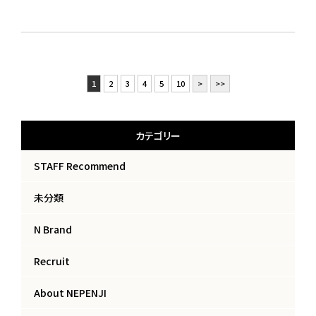
1
2
3
4
5
10
>
>>
カテゴリー
STAFF Recommend
未分類
N Brand
Recruit
About NEPENJI