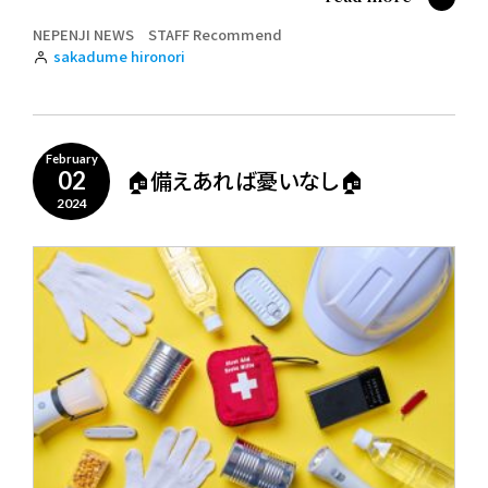
NEPENJI NEWS
STAFF Recommend
sakadume hironori
February
🏠備えあれば憂いなし🏠
02
2024