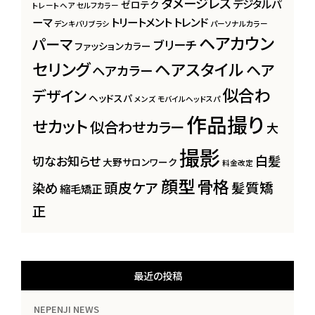
ダメージレス
デジタルパ
ゼロテク
トレートヘア
セルフカラー
ーマ
トリートメント
トレンド
デンキバリブラシ
パーソナルカラー
ヘアカウン
パーマ
ブリーチ
ファッションカラー
セリング
ヘアスタイル
ヘア
ヘアカラー
似合わ
デザイン
ヘッドスパ
メンズ
モバイルヘッドスパ
作品撮り
せカット
似合わせカラー
大
撮影
白髪
切なお知らせ
大野サロンワーク
料金改定
顔型
骨格
頭皮ケア
髪質矯
染め
縮毛矯正
正
最近の投稿
NEPENJI NEWS