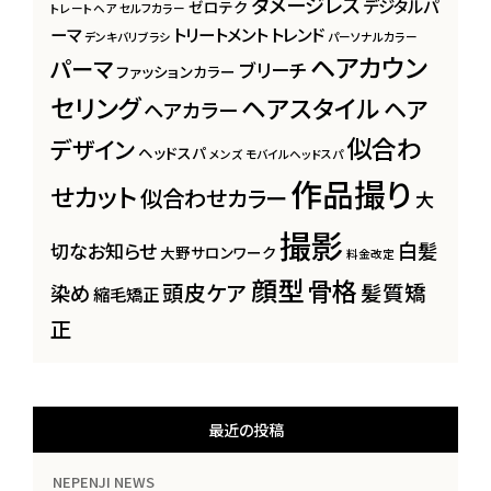
ダメージレス
デジタルパ
ゼロテク
トレートヘア
セルフカラー
ーマ
トリートメント
トレンド
デンキバリブラシ
パーソナルカラー
ヘアカウン
パーマ
ブリーチ
ファッションカラー
セリング
ヘアスタイル
ヘア
ヘアカラー
似合わ
デザイン
ヘッドスパ
メンズ
モバイルヘッドスパ
作品撮り
せカット
似合わせカラー
大
撮影
白髪
切なお知らせ
大野サロンワーク
料金改定
顔型
骨格
頭皮ケア
髪質矯
染め
縮毛矯正
正
最近の投稿
NEPENJI NEWS