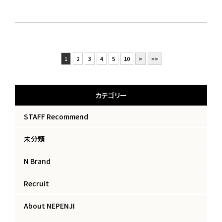
1
2
3
4
5
10
>
>>
カテゴリー
STAFF Recommend
未分類
N Brand
Recruit
About NEPENJI