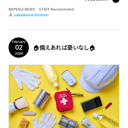
NEPENJI NEWS
STAFF Recommend
sakadume hironori
February
🏠備えあれば憂いなし🏠
02
2024