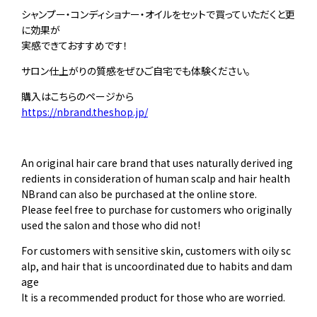
シャンプー・コンディショナー・オイルをセットで買っていただくと更
に効果が
実感できておすすめです！
サロン仕上がりの質感をぜひご自宅でも体験ください。
購入はこちらのページから
https://nbrand.theshop.jp/
An original hair care brand that uses naturally derived ing
redients in consideration of human scalp and hair health
NBrand can also be purchased at the online store.
Please feel free to purchase for customers who originally
used the salon and those who did not!
For customers with sensitive skin, customers with oily sc
alp, and hair that is uncoordinated due to habits and dam
age
It is a recommended product for those who are worried.