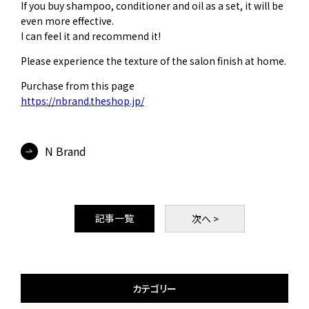
If you buy shampoo, conditioner and oil as a set, it will be
even more effective.
I can feel it and recommend it!
Please experience the texture of the salon finish at home.
Purchase from this page
https://nbrand.theshop.jp/
N Brand
記事一覧
次
へ >
カテゴリー