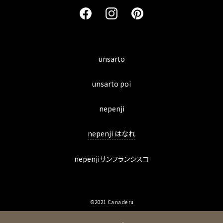
unsarto
unsarto poi
nepenji
nepenji はなれ
nepenjiサンフランシスコ
©2021 Ca na de ru