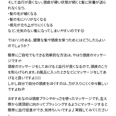
そして血行が良くない、頭皮が硬い状態が続くと髪に栄養が送ら
れなくなり、
・髪の毛が細くなる
・髪の毛にハリがなくなる
・根元が立ち上がりにくくなる
など、元気のない髪になってしまいやすいのです😖
ではハリのある、健康な髪や頭皮を保つためにはどうしたらよい
のでしょうか？
簡単にご自宅でもできる効果的な方法は、やはり頭皮のマッサー
ジです🌱
頭皮のマッサージをしてあげると血行が良くなるので、頭皮のこり
を和らげられます。お風呂に入ったときなどにマッサージをしてあ
げると良いですよ💆🏻‍♀️
しかし自分で自分の頭皮をほぐすのは、力が入りにくく中々難しい
ですよね💭
おすすめなのは頭皮ブラシやかっさを使ったマッサージです。生え
際から頭頂部に向かってブラッシングするようにマッサージすると
簡単に血行促進ができ、気持ちいいですよ♪実践してみてください
✨