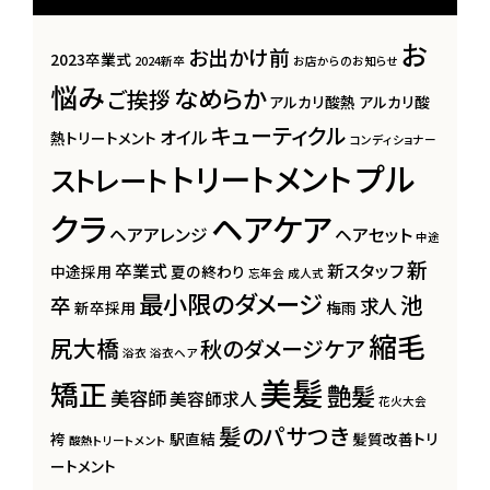
お
お出かけ前
2023卒業式
2024新卒
お店からのお知らせ
悩み
なめらか
ご挨拶
アルカリ酸熱
アルカリ酸
キューティクル
オイル
熱トリートメント
コンディショナー
プル
トリートメント
ストレート
クラ
ヘアケア
ヘアアレンジ
ヘアセット
中途
新
卒業式
新スタッフ
中途採用
夏の終わり
忘年会
成人式
最小限のダメージ
池
卒
求人
新卒採用
梅雨
縮毛
尻大橋
秋のダメージケア
浴衣
浴衣ヘア
美髪
矯正
艶髪
美容師
美容師求人
花火大会
髪のパサつき
袴
駅直結
髪質改善トリ
酸熱トリートメント
ートメント