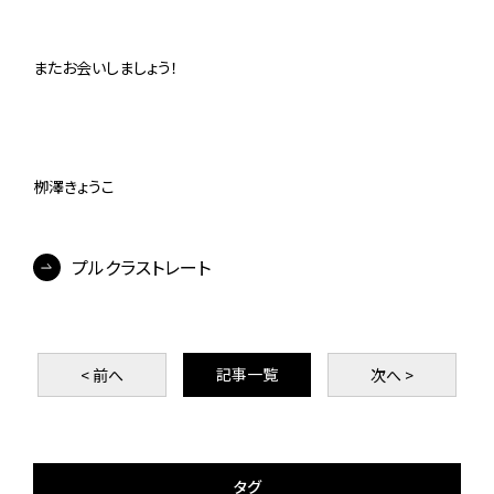
またお会いしましょう！
栁澤きょうこ
プルクラストレート
記事一覧
< 前
へ
次
へ >
タグ