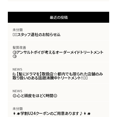
最近の投稿
未分類
🙇‍♀️スタッフ退社のお知らせ🙇
髪質改善
🧐アンサルトポイが考えるオーダーメイドトリートメント
🧐
NEWS
🙋【髪にドラマを】取扱店☆都内でも限られた店舗のみ
取り扱いのある話題沸騰中トリートメント！🙋‍♀️
NEWS
😌心と頭皮をほどく時間😌
未分類
👩‍🎓学割U24クーポンのご用意あります♪👩‍🎓