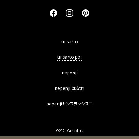
unsarto
unsarto poi
nepenji
nepenji はなれ
nepenjiサンフランシスコ
©2021 Ca na de ru