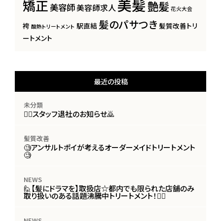
美髪
矯正
艶髪
美容師
美容師求人
花火大会
髪のパサつき
袴
駅直結
髪質改善トリ
酸熱トリートメント
ートメント
最近の投稿
未分類
🙇‍♀️スタッフ退社のお知らせ🙇
髪質改善
🧐アンサルトポイが考えるオーダーメイドトリートメント
🧐
NEWS
🙋【髪にドラマを】取扱店☆都内でも限られた店舗のみ
取り扱いのある話題沸騰中トリートメント！🙋‍♀️
NEWS