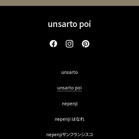
unsarto poi
unsarto
unsarto poi
nepenji
nepenji はなれ
nepenjiサンフランシスコ