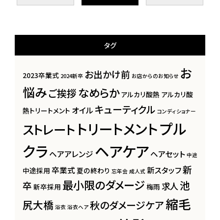
タグ
お
お出かけ前
2023卒業式
2024新卒
お店からのお知らせ
悩み
なめらか
ご挨拶
アルカリ酸熱
アルカリ酸
キューティクル
オイル
熱トリートメント
コンディショナー
プル
トリートメント
ストレート
クラ
ヘアケア
ヘアアレンジ
ヘアセット
中途
新
卒業式
新スタッフ
中途採用
夏の終わり
忘年会
成人式
最小限のダメージ
池
卒
求人
新卒採用
梅雨
縮毛
尻大橋
秋のダメージケア
浴衣
浴衣ヘア