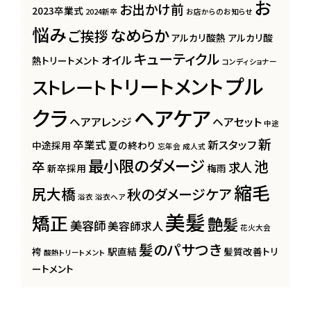
お
お出かけ前
2023卒業式
2024新卒
お店からのお知らせ
悩み
なめらか
ご挨拶
アルカリ酸熱
アルカリ酸
キューティクル
オイル
熱トリートメント
コンディショナー
プル
トリートメント
ストレート
クラ
ヘアケア
ヘアアレンジ
ヘアセット
中途
新
卒業式
新スタッフ
中途採用
夏の終わり
忘年会
成人式
最小限のダメージ
池
卒
求人
新卒採用
梅雨
縮毛
尻大橋
秋のダメージケア
浴衣
浴衣ヘア
美髪
矯正
艶髪
美容師
美容師求人
花火大会
髪のパサつき
袴
駅直結
髪質改善トリ
酸熱トリートメント
ートメント