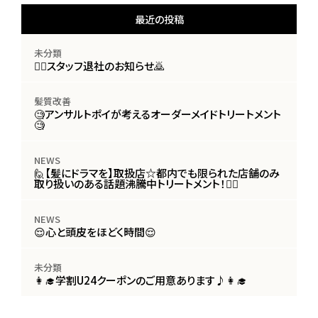
最近の投稿
未分類
🙇‍♀️スタッフ退社のお知らせ🙇
髪質改善
🧐アンサルトポイが考えるオーダーメイドトリートメント
🧐
NEWS
🙋【髪にドラマを】取扱店☆都内でも限られた店舗のみ
取り扱いのある話題沸騰中トリートメント！🙋‍♀️
NEWS
😌心と頭皮をほどく時間😌
未分類
👩‍🎓学割U24クーポンのご用意あります♪👩‍🎓