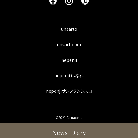
unsarto
unsarto poi
nepenji
nepenji はなれ
nepenjiサンフランシスコ
©2021 Ca na de ru
News+Diary