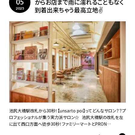
からお店まで雨に濡れることもなく
05
到着出来ちゃう最高立地✌️
2025
池尻大橋駅改札から30秒！【unsarto poi】ってどんなサロン？？プ
ロフェッショナルが集う実力派サロン☆ 池尻大橋駅の改札を左
に出て西口方面へ徒歩30秒！ファミリーマートとPRON…