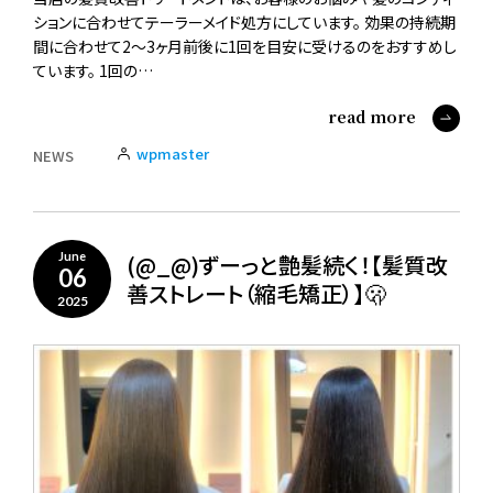
ションに合わせてテーラーメイド処方にしています。 効果の持続期
間に合わせて2～3ヶ月前後に1回を目安に受けるのをおすすめし
ています。 1回の…
read more
wpmaster
NEWS
(@_@)ずーっと艶髪続く！【髪質改
June
06
善ストレート（縮毛矯正）】🫢
2025