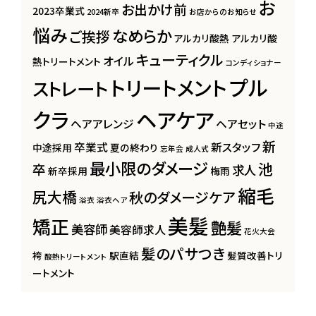
お
お出かけ前
2023卒業式
2024新卒
お店からのお知らせ
悩み
なめらか
ご挨拶
アルカリ酸熱
アルカリ酸
キューティクル
オイル
熱トリートメント
コンディショナー
プル
トリートメント
ストレート
クラ
ヘアケア
ヘアアレンジ
ヘアセット
中途
新
卒業式
新スタッフ
中途採用
夏の終わり
忘年会
成人式
最小限のダメージ
池
卒
求人
新卒採用
梅雨
縮毛
尻大橋
秋のダメージケア
浴衣
浴衣ヘア
美髪
矯正
艶髪
美容師
美容師求人
花火大会
髪のパサつき
袴
駅直結
髪質改善トリ
酸熱トリートメント
ートメント