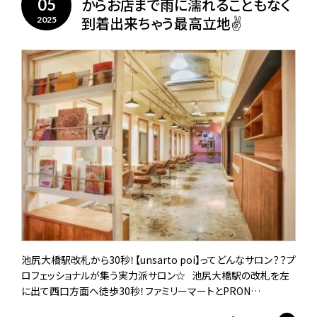
からお店まで雨に濡れることもなく
05
到着出来ちゃう最高立地✌️
2025
池尻大橋駅改札から30秒！【unsarto poi】ってどんなサロン？？プ
ロフェッショナルが集う実力派サロン☆ 池尻大橋駅の改札を左
に出て西口方面へ徒歩30秒！ファミリーマートとPRON…