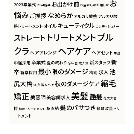
お
お出かけ前
2023卒業式
2024新卒
お店からのお知らせ
悩み
なめらか
ご挨拶
アルカリ酸熱
アルカリ酸
キューティクル
オイル
熱トリートメント
コンディショナー
プル
トリートメント
ストレート
クラ
ヘアケア
ヘアアレンジ
ヘアセット
中途
新
卒業式
新スタッフ
中途採用
夏の終わり
忘年会
成人式
最小限のダメージ
池
卒
求人
新卒採用
梅雨
縮毛
尻大橋
秋のダメージケア
浴衣
浴衣ヘア
美髪
矯正
艶髪
美容師
美容師求人
花火大会
髪のパサつき
袴
駅直結
髪質改善トリ
酸熱トリートメント
ートメント