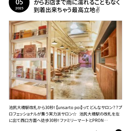
からお店まで雨に濡れることもなく
05
到着出来ちゃう最高立地✌️
2025
池尻大橋駅改札から30秒！【unsarto poi】ってどんなサロン？？プ
ロフェッショナルが集う実力派サロン☆ 池尻大橋駅の改札を左
に出て西口方面へ徒歩30秒！ファミリーマートとPRON…