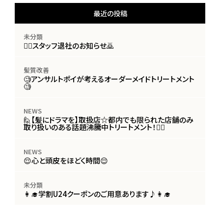
最近の投稿
未分類
🙇‍♀️スタッフ退社のお知らせ🙇
髪質改善
🧐アンサルトポイが考えるオーダーメイドトリートメント
🧐
NEWS
🙋【髪にドラマを】取扱店☆都内でも限られた店舗のみ
取り扱いのある話題沸騰中トリートメント！🙋‍♀️
NEWS
😌心と頭皮をほどく時間😌
未分類
👩‍🎓学割U24クーポンのご用意あります♪👩‍🎓