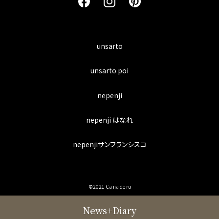
unsarto
unsarto poi
nepenji
nepenji はなれ
nepenjiサンフランシスコ
©2021 Ca na de ru
News+Diary