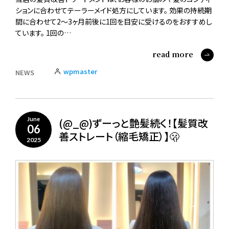
ションに合わせてテーラーメイド処方にしています。 効果の持続期
間に合わせて2～3ヶ月前後に1回を目安に受けるのをおすすめし
ています。 1回の…
read more
wpmaster
NEWS
(@_@)ずーっと艶髪続く！【髪質改
June
06
善ストレート（縮毛矯正）】🫢
2025