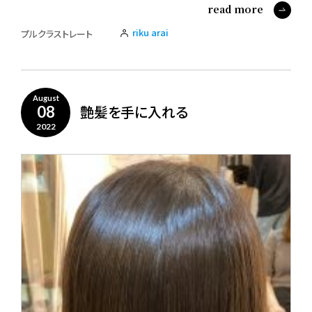
read more
riku arai
プルクラストレート
August
艶髪を手に入れる
08
2022