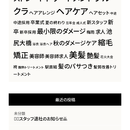
クラ
ヘアケア
ヘアアレンジ
ヘアセット
中途
新
卒業式
新スタッフ
中途採用
夏の終わり
忘年会
成人式
最小限のダメージ
池
卒
求人
新卒採用
梅雨
縮毛
尻大橋
秋のダメージケア
浴衣
浴衣ヘア
美髪
矯正
艶髪
美容師
美容師求人
花火大会
髪のパサつき
袴
駅直結
髪質改善トリ
酸熱トリートメント
ートメント
最近の投稿
未分類
🙇‍♀️スタッフ退社のお知らせ🙇