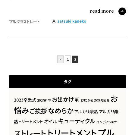
read more
satsuki kaneko
プルクラストレート
<
1
2
タグ
お
お出かけ前
2023卒業式
2024新卒
お店からのお知らせ
悩み
なめらか
ご挨拶
アルカリ酸熱
アルカリ酸
キューティクル
オイル
熱トリートメント
コンディショナー
プル
トリートメント
ストレート