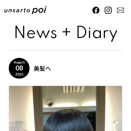
News + Diary
August
美髪へ
08
2022