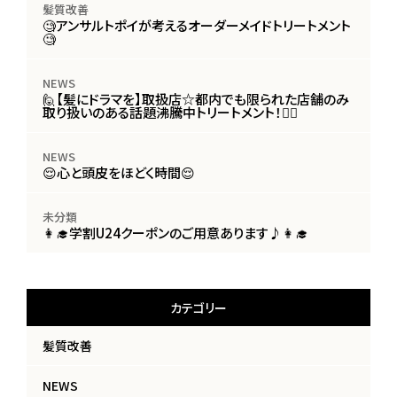
髪質改善
🧐アンサルトポイが考えるオーダーメイドトリートメント
🧐
NEWS
🙋【髪にドラマを】取扱店☆都内でも限られた店舗のみ
取り扱いのある話題沸騰中トリートメント！🙋‍♀️
NEWS
😌心と頭皮をほどく時間😌
未分類
👩‍🎓学割U24クーポンのご用意あります♪👩‍🎓
カテゴリー
髪質改善
NEWS