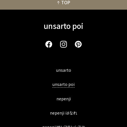
TOP
unsarto poi
unsarto
unsarto poi
nepenji
nepenji はなれ
nepenjiサンフランシスコ