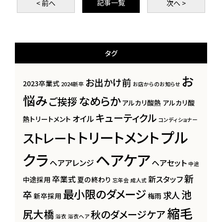
記事一覧
< 前
へ
次
へ >
タグ
お
お出かけ前
2023卒業式
2024新卒
お店からのお知らせ
悩み
なめらか
ご挨拶
アルカリ酸熱
アルカリ酸
キューティクル
オイル
熱トリートメント
コンディショナー
プル
トリートメント
ストレート
クラ
ヘアケア
ヘアアレンジ
ヘアセット
中途
新
卒業式
新スタッフ
中途採用
夏の終わり
忘年会
成人式
最小限のダメージ
池
卒
求人
新卒採用
梅雨
縮毛
尻大橋
秋のダメージケア
浴衣
浴衣ヘア