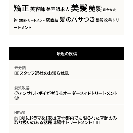
美髪
矯正
艶髪
美容師
美容師求人
花火大会
髪のパサつき
袴
駅直結
髪質改善トリ
酸熱トリートメント
ートメント
最近の投稿
未分類
🙇‍♀️スタッフ退社のお知らせ🙇
髪質改善
🧐アンサルトポイが考えるオーダーメイドトリートメント
🧐
NEWS
🙋【髪にドラマを】取扱店☆都内でも限られた店舗のみ
取り扱いのある話題沸騰中トリートメント！🙋‍♀️