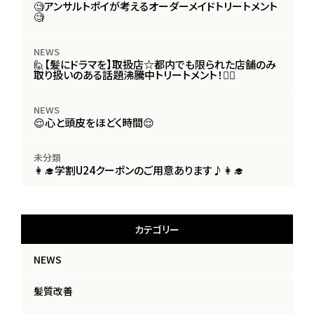
🧐アンサルトポイが考えるオーダーメイドトリートメント
🧐
NEWS
🙋【髪にドラマを】取扱店☆都内でも限られた店舗のみ
取り扱いのある話題沸騰中トリートメント！🙋‍♀️
NEWS
😌心と頭皮をほどく時間😌
未分類
👩‍🎓学割U24クーポンのご用意あります♪👩‍🎓
カテゴリー
NEWS
髪質改善