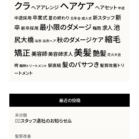
クラ
ヘアケア
ヘアアレンジ
ヘアセット
中途
新
卒業式
新スタッフ
中途採用
夏の終わり
忘年会
成人式
最小限のダメージ
池
卒
求人
新卒採用
梅雨
縮毛
尻大橋
秋のダメージケア
浴衣
浴衣ヘア
美髪
矯正
艶髪
美容師
美容師求人
花火大会
髪のパサつき
袴
駅直結
髪質改善トリ
酸熱トリートメント
ートメント
最近の投稿
未分類
🙇‍♀️スタッフ退社のお知らせ🙇
髪質改善