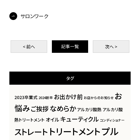
サロンワーク
記事一覧
< 前
へ
次
へ >
タグ
お
お出かけ前
2023卒業式
2024新卒
お店からのお知らせ
悩み
なめらか
ご挨拶
アルカリ酸熱
アルカリ酸
キューティクル
オイル
熱トリートメント
コンディショナー
プル
トリートメント
ストレート