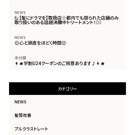
NEWS
🙋【髪にドラマを】取扱店☆都内でも限られた店舗のみ
取り扱いのある話題沸騰中トリートメント！🙋‍♀️
NEWS
😌心と頭皮をほどく時間😌
未分類
👩‍🎓学割U24クーポンのご用意あります♪👩‍🎓
カテゴリー
NEWS
髪質改善
プルクラストレート