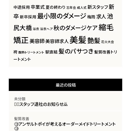
新
卒業式
新スタッフ
中途採用
夏の終わり
忘年会
成人式
最小限のダメージ
池
卒
求人
新卒採用
梅雨
縮毛
尻大橋
秋のダメージケア
浴衣
浴衣ヘア
美髪
矯正
艶髪
美容師
美容師求人
花火大会
髪のパサつき
袴
駅直結
髪質改善トリ
酸熱トリートメント
ートメント
最近の投稿
未分類
🙇‍♀️スタッフ退社のお知らせ🙇
髪質改善
🧐アンサルトポイが考えるオーダーメイドトリートメント
🧐