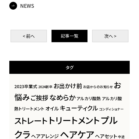
NEWS
記事一覧
< 前
へ
次
へ >
タグ
お
お出かけ前
2023卒業式
2024新卒
お店からのお知らせ
悩み
なめらか
ご挨拶
アルカリ酸熱
アルカリ酸
キューティクル
オイル
熱トリートメント
コンディショナー
プル
トリートメント
ストレート
クラ
ヘアケア
ヘアアレンジ
ヘアセット
中途