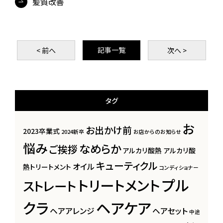
髪質改善
記事一覧
< 前
へ
次
へ >
タグ
お
お出かけ前
2023卒業式
2024新卒
お店からのお知らせ
悩み
なめらか
ご挨拶
アルカリ酸熱
アルカリ酸
キューティクル
オイル
熱トリートメント
コンディショナー
プル
トリートメント
ストレート
クラ
ヘアケア
ヘアアレンジ
ヘアセット
中途