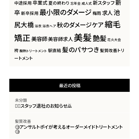
新
卒業式
新スタッフ
中途採用
夏の終わり
忘年会
成人式
最小限のダメージ
池
卒
求人
新卒採用
梅雨
縮毛
尻大橋
秋のダメージケア
浴衣
浴衣ヘア
美髪
矯正
艶髪
美容師
美容師求人
花火大会
髪のパサつき
袴
駅直結
髪質改善トリ
酸熱トリートメント
ートメント
最近の投稿
未分類
🙇‍♀️スタッフ退社のお知らせ🙇
髪質改善
🧐アンサルトポイが考えるオーダーメイドトリートメント
🧐