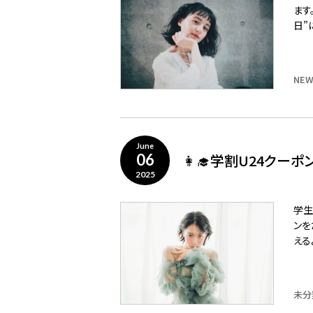
ます
日”
NEW
June
👩‍🎓学割U24クーポ
06
2025
学生
ンを
える
未分