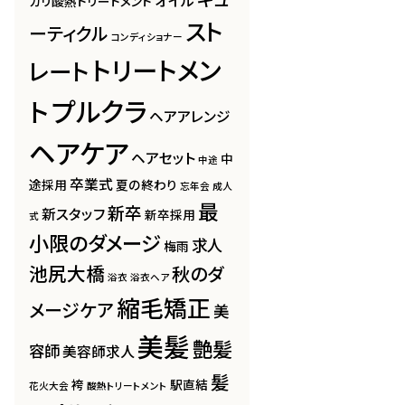
オイル
カリ酸熱トリートメント
スト
ーティクル
コンディショナー
トリートメン
レート
プルクラ
ト
ヘアアレンジ
ヘアケア
ヘアセット
中
中途
卒業式
途採用
夏の終わり
忘年会
成人
最
新卒
新スタッフ
新卒採用
式
小限のダメージ
求人
梅雨
池尻大橋
秋のダ
浴衣
浴衣ヘア
縮毛矯正
メージケア
美
美髪
艶髪
容師
美容師求人
髪
袴
駅直結
花火大会
酸熱トリートメント