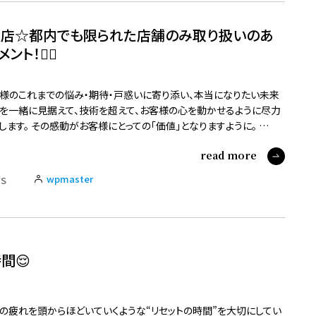
取扱店☆都内でも限られた店舗のみ取り扱いのあ
！🙋‍♀️
様のこれまでの悩み・期待・戸惑いに寄り添い、本当になりたい未来
を一緒に見据えて、技術を超えて、お客様の心を動かせるように尽力
します。 その感動がお客様にとっての「価値」となりますように。 …
read more
wpmaster
S
間😌
の疲れを頭からほどいていくような“リセットの時間”を大切にしてい