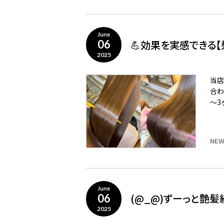
June
💪効果を実感できる【
06
2025
当店
合わ
～3
NEW
June
(@_@)ずーっと艶髪
06
2025