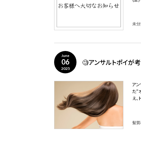
未分
June
🧐アンサルトポイが考
06
2025
アン
た“
え、
髪質