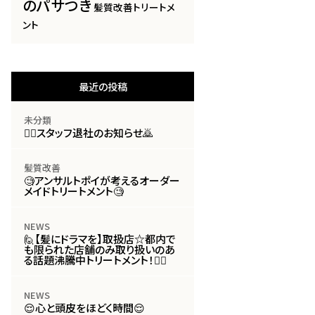
のパサつき
髪質改善トリートメ
ント
最近の投稿
未分類
🙇‍♀️スタッフ退社のお知らせ🙇
髪質改善
🧐アンサルトポイが考えるオーダー
メイドトリートメント🧐
NEWS
🙋【髪にドラマを】取扱店☆都内で
も限られた店舗のみ取り扱いのあ
る話題沸騰中トリートメント！🙋‍♀️
NEWS
😌心と頭皮をほどく時間😌