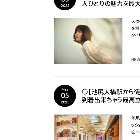
人ひとりの魅力を最大
2025
スタ
を極
タイ
NEW
😏【池尻大橋駅から
May
05
到着出来ちゃう最高立
2025
池尻
ッシ
面へ