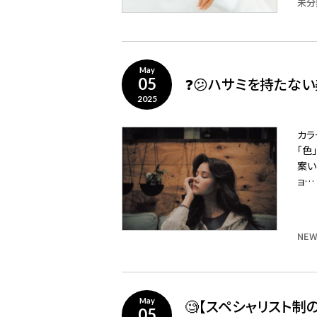
未分
May
❓😕ハサミを持たない
05
2025
カラ
「色
案い
ョ…
NEW
🧐【スペシャリスト
May
05