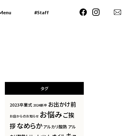
Menu
Menu
#Staff
#Staff
タグ
お出かけ前
2023卒業式
2024新卒
お悩み
ご挨
お店からのお知らせ
なめらか
拶
アルカリ酸熱
アル
キュ