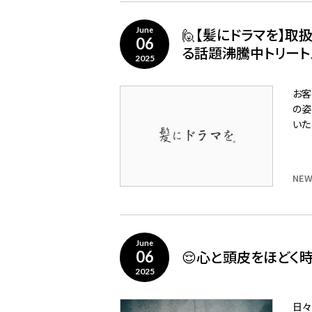
🙋【髪にドラマを】
June
06
る話題沸騰中トリートメント
2025
お客
の姿
いた
NEW
June
😌心と頭皮をほどく時
06
2025
日々