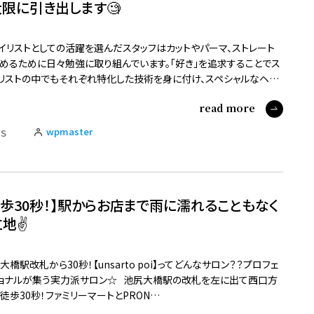
限に引き出します🧐
イリストとしての活躍を選んだスタッフはカットやパーマ、ストレート
めるために日々勉強に取り組んでいます。「好き」を追求することでス
リストの中でもそれぞれ特化した技術を身に付け、スペシャルなヘ…
read more
wpmaster
S
徒歩30秒！】駅からお店まで雨に濡れることもなく
地✌️
大橋駅改札から30秒！【unsarto poi】ってどんなサロン？？プロフェ
ョナルが集う実力派サロン☆ 池尻大橋駅の改札を左に出て西口方
徒歩30秒！ファミリーマートとPRON…