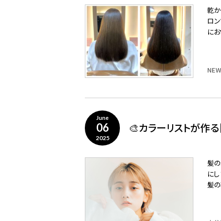
乾か
ロン
にお
NEW
June
🎨カラーリストが作る
06
2025
髪の
にし
髪の