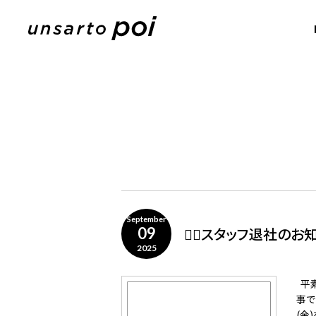
September
🙇‍♀️スタッフ退社のお
09
2025
平素
事で
(金