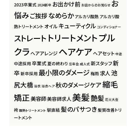
お
お出かけ前
2023卒業式
2024新卒
お店からのお知らせ
悩み
なめらか
ご挨拶
アルカリ酸熱
アルカリ酸
キューティクル
オイル
熱トリートメント
コンディショナー
プル
トリートメント
ストレート
クラ
ヘアケア
ヘアアレンジ
ヘアセット
中途
新
卒業式
新スタッフ
中途採用
夏の終わり
忘年会
成人式
最小限のダメージ
池
卒
求人
新卒採用
梅雨
縮毛
尻大橋
秋のダメージケア
浴衣
浴衣ヘア
美髪
矯正
艶髪
美容師
美容師求人
花火大会
髪のパサつき
袴
駅直結
髪質改善トリ
酸熱トリートメント
ートメント