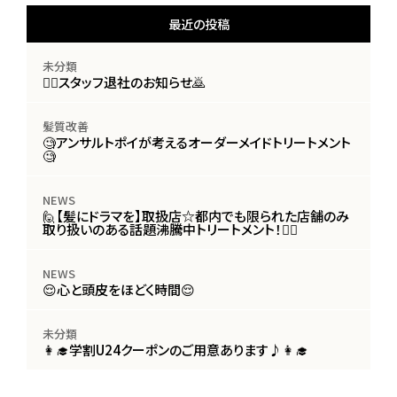
最近の投稿
未分類
🙇‍♀️スタッフ退社のお知らせ🙇
髪質改善
🧐アンサルトポイが考えるオーダーメイドトリートメント
🧐
NEWS
🙋【髪にドラマを】取扱店☆都内でも限られた店舗のみ
取り扱いのある話題沸騰中トリートメント！🙋‍♀️
NEWS
😌心と頭皮をほどく時間😌
未分類
👩‍🎓学割U24クーポンのご用意あります♪👩‍🎓