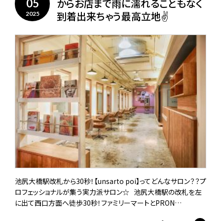
からお店まで雨に濡れることもなく
05
到着出来ちゃう最高立地✌️
2025
池尻大橋駅改札から30秒！【unsarto poi】ってどんなサロン？？プ
ロフェッショナルが集う実力派サロン☆ 池尻大橋駅の改札を左
に出て西口方面へ徒歩30秒！ファミリーマートとPRON…