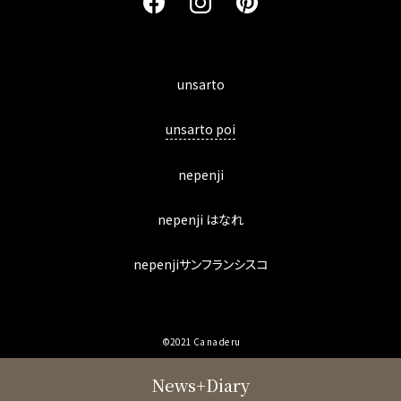
unsarto
unsarto poi
nepenji
nepenji はなれ
nepenjiサンフランシスコ
©2021 Ca na de ru
News+Diary