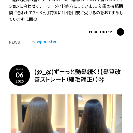
ションに合わせてテーラーメイド処方にしています。 効果の持続期
間に合わせて2～3ヶ月前後に1回を目安に受けるのをおすすめし
ています。 1回の…
read more
wpmaster
NEWS
(@_@)ずーっと艶髪続く！【髪質改
June
06
善ストレート（縮毛矯正）】🫢
2025