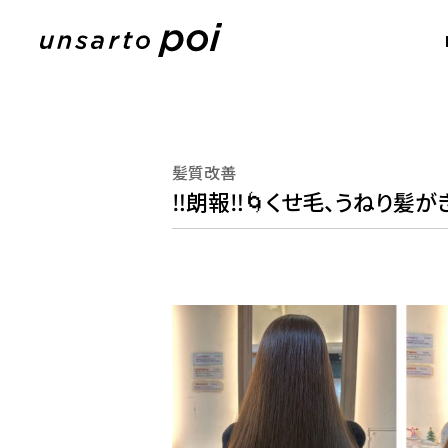
髪質改善
‼️朗報‼️🌀くせ毛、うねり髪