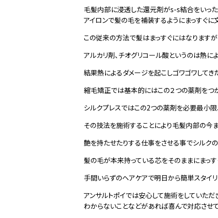
毛髪内部に浸透した還元剤がs-s結合をいっ
アイロンで髪の毛を補装するようにまっすぐに
この従来の方法で髪はまっすぐにはなりますが
アルカリ剤、チオグリコール酸というのは熱に
結果熱によるダメージを起こしゴワゴワしてきた
縮毛矯正では基本的にはこの２つの薬剤をつ
シルクプレスではこの2つの薬剤を必要最小
その技法を施術することにより毛髪内部の今ま
艶を持たせたりする仕事をさせる事でシルクの
髪の毛が本来持っている芯をそのままにまっす
手間いらずのヘアケアで明日から簡単スタイリ
アンサルトポイでは安心して施術をしていただ
わからないことなどがあれば喜んで対応させて