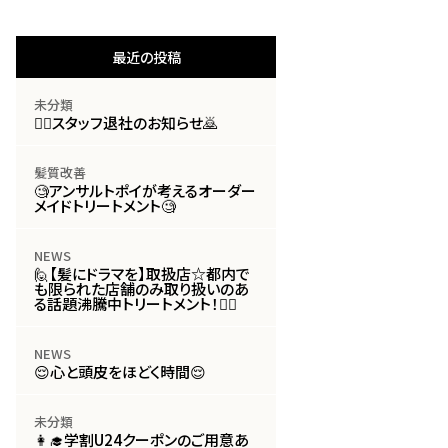
最近の投稿
未分類
🙇‍♀️スタッフ退社のお知らせ🙇
髪質改善
🧐アンサルトポイが考えるオーダー
メイドトリートメント🧐
NEWS
🙋【髪にドラマを】取扱店☆都内で
も限られた店舗のみ取り扱いのあ
る話題沸騰中トリートメント！🙋‍♀️
NEWS
😌心と頭皮をほどく時間😌
未分類
👩‍🎓学割U24クーポンのご用意あ