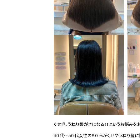
くせ毛、うねり髪がきになる！！
というお悩みを
3０代〜5０代女性の８０％がくせやうねり髪に