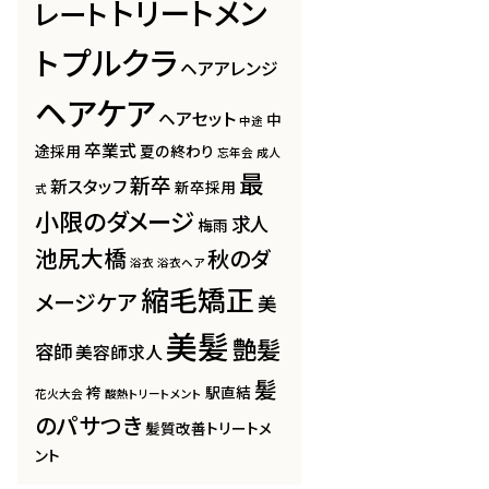
トリートメン
レート
プルクラ
ト
ヘアアレンジ
ヘアケア
ヘアセット
中
中途
卒業式
途採用
夏の終わり
忘年会
成人
最
新卒
新スタッフ
新卒採用
式
小限のダメージ
求人
梅雨
池尻大橋
秋のダ
浴衣
浴衣ヘア
縮毛矯正
メージケア
美
美髪
艶髪
容師
美容師求人
髪
袴
駅直結
花火大会
酸熱トリートメント
のパサつき
髪質改善トリートメ
ント