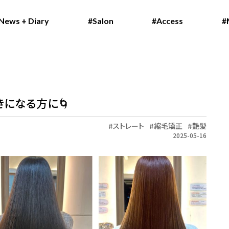
News + Diary
News + Diary
#Salon
#Salon
#Access
#Access
#
#
がきになる方に🌀
ストレート
縮毛矯正
艶髪
2025-05-16