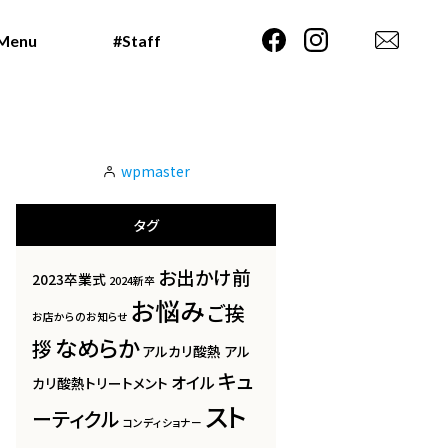
Menu
Menu
#Staff
#Staff
wpmaster
タグ
お出かけ前
2023卒業式
2024新卒
お悩み
ご挨
お店からのお知らせ
なめらか
拶
アルカリ酸熱
アル
キュ
オイル
カリ酸熱トリートメント
スト
ーティクル
コンディショナー