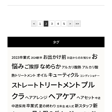
<
1
2
3
4
5
>
>>
タグ
お
お出かけ前
2023卒業式
2024新卒
お店からのお知らせ
悩み
なめらか
ご挨拶
アルカリ酸熱
アルカリ酸
キューティクル
オイル
熱トリートメント
コンディショナー
プル
トリートメント
ストレート
クラ
ヘアケア
ヘアアレンジ
ヘアセット
中途
新
卒業式
新スタッフ
中途採用
夏の終わり
忘年会
成人式