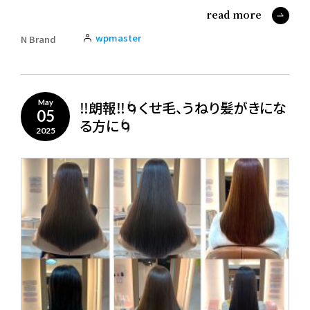
read more
wpmaster
N Brand
‼️朗報‼️🌀くせ毛、うねり髪がきにな
May
05
る方に🌀
2025