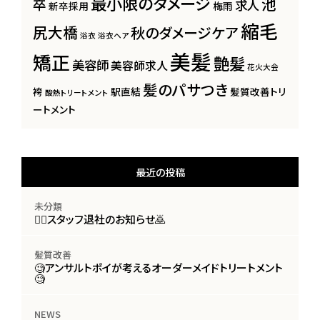
最小限のダメージ
池
卒
求人
新卒採用
梅雨
縮毛
尻大橋
秋のダメージケア
浴衣
浴衣ヘア
美髪
矯正
艶髪
美容師
美容師求人
花火大会
髪のパサつき
袴
駅直結
髪質改善トリ
酸熱トリートメント
ートメント
最近の投稿
未分類
🙇‍♀️スタッフ退社のお知らせ🙇
髪質改善
🧐アンサルトポイが考えるオーダーメイドトリートメント
🧐
NEWS